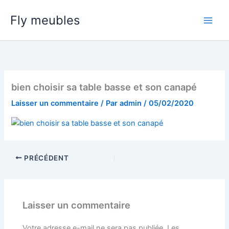
Aller
Fly meubles
au
contenu
bien choisir sa table basse et son canapé
Laisser un commentaire
/ Par
admin
/
05/02/2020
PRÉCÉDENT
Laisser un commentaire
Votre adresse e-mail ne sera pas publiée.
Les